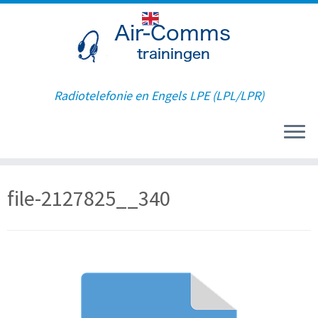
Radiotelefonie en Engels LPE (LPL/LPR)
Ga
file-2127825__340
naar
inhoud