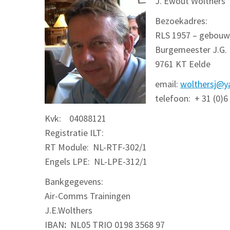
J. Ewout Wolthers
Bezoekadres:
RLS 1957 – gebouw
Burgemeester J.G.
9761 KT Eelde
email:
wolthersj@
telefoon: + 31 (0)6
Kvk: 04088121
Registratie ILT:
RT Module: NL-RTF-302/1
Engels LPE: NL-LPE-312/1
Bankgegevens:
Air-Comms Trainingen
J.E.Wolthers
IBAN
:
NL05 TRIO 0198 3568 97