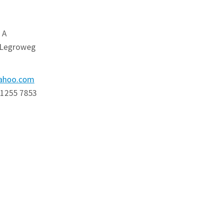
 A
 Legroweg
yahoo.com
 1255 7853