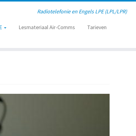
Radiotelefonie en Engels LPE (LPL/LPR)
E
Lesmateriaal Air-Comms
Tarieven