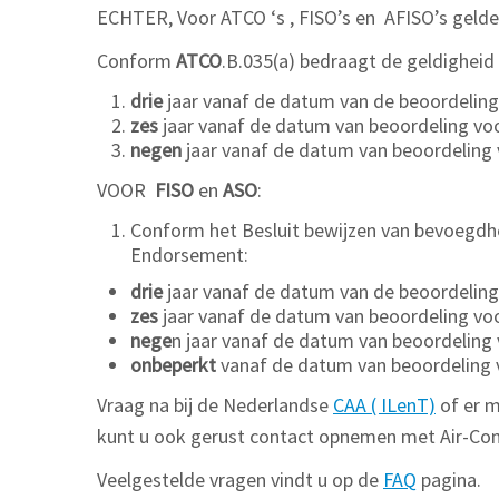
ECHTER, Voor ATCO ‘s , FISO’s en AFISO’s gelden
Conform
ATCO
.B.035(a) bedraagt de geldigheid
drie
jaar vanaf de datum van de beoordeling 
zes
jaar vanaf de datum van beoordeling voor
negen
jaar vanaf de datum van beoordeling 
VOOR
FISO
en
ASO
:
Conform het Besluit bewijzen van bevoegdhei
Endorsement:
drie
jaar vanaf de datum van de beoordeling 
zes
jaar vanaf de datum van beoordeling voor
nege
n jaar vanaf de datum van beoordeling
onbeperkt
vanaf de datum van beoordeling v
Vraag na bij de Nederlandse
CAA ( ILenT)
of er m
kunt u ook gerust contact opnemen met Air-C
Veelgestelde vragen vindt u op de
FAQ
pagina.