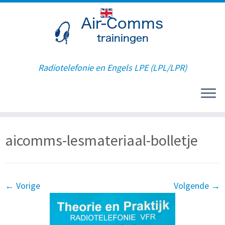
Radiotelefonie en Engels LPE (LPL/LPR)
Ga
aicomms-lesmateriaal-bolletje
naar
inhoud
← Vorige
Volgende →