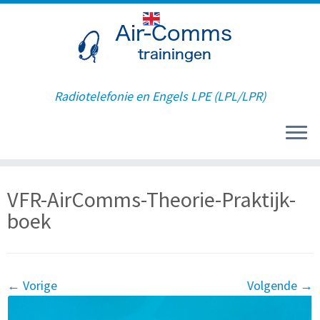
Radiotelefonie en Engels LPE (LPL/LPR)
Ga
VFR-AirComms-Theorie-Praktijk-
naar
inhoud
boek
← Vorige
Volgende →